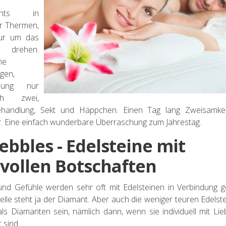
ments in
r Thermen,
nur um das
rehen.
me
gen,
tzung nur
h zwei,
ehandlung, Sekt und Häppchen. Einen Tag lang Zweisamkei
r. Eine einfach wunderbare Überraschung zum Jahrestag.
ebbles - Edelsteine mit
evollen Botschaften
und Gefühle werden sehr oft mit Edelsteinen in Verbindung g
elle steht ja der Diamant. Aber auch die weniger teuren Edels
als Diamanten sein, nämlich dann, wenn sie individuell mit Lie
 sind.