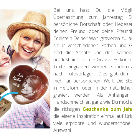
Bei uns hast Du die Möglic
Überraschung zum Jahrestag D
persönliche Botschaft oder Liebeser
deinen Freund oder deine Freundi
Edelstein Deiner Wahl gravieren zu l
sie in verschiedenen Farben und G
sind die Achate und der Karneo
prädestiniert für die Gravur. Es könn
Texte eingraviert werden, sondern 
nach Fotovorlagen. Dies gibt dem
mehr an persönlichem Wert. Die St
in Herzform oder in der natürliche
graviert werden. Als Anhänger
Handschmeichler, ganz wie Du möcht
die richtigen
Geschenke zum Jah
die eigene Inspiration einmal auf Ur
viele erprobte und wunderschöne
Auswahl.