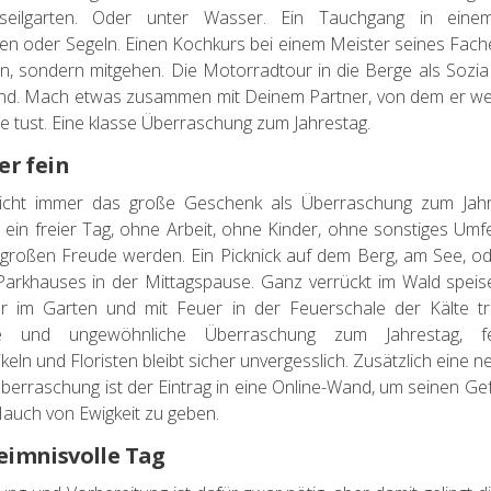
eilgarten. Oder unter Wasser. Ein Tauchgang in eine
en oder Segeln. Einen Kochkurs bei einem Meister seines Fache
n, sondern mitgehen. Die Motorradtour in die Berge als Sozi
und. Mach etwas zusammen mit Deinem Partner, von dem er we
e tust. Eine klasse Überraschung zum Jahrestag.
er fein
icht immer das große Geschenk als Überraschung zum Jahre
ein freier Tag, ohne Arbeit, ohne Kinder, ohne sonstiges Umf
 großen Freude werden. Ein Picknick auf dem Berg, am See, o
arkhauses in der Mittagspause. Ganz verrückt im Wald speis
ar im Garten und mit Feuer in der Feuerschale der Kälte tr
te und ungewöhnliche Überraschung zum Jahrestag, 
eln und Floristen bleibt sicher unvergesslich. Zusätzlich eine ne
berraschung ist der Eintrag in eine Online-Wand, um seinen G
auch von Ewigkeit zu geben.
eimnisvolle Tag