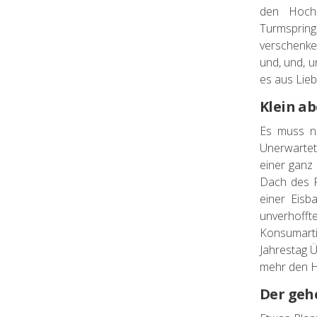
den Hochs
Turmspring
verschenke
und, und, 
es aus Lieb
Klein ab
Es muss n
Unerwartet 
einer ganz
Dach des P
einer Eisb
unverhoff
Konsumartik
Jahrestag Ü
mehr den H
Der geh