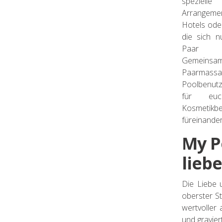
spezielle
Arrange
Hotels ode
die sich 
Paar d
Gemeinsa
Paarmassa
Poolbenu
für euc
Kosmetikb
füreinande
My P
lieb
Die Liebe 
oberster St
wertvoller 
und graviert