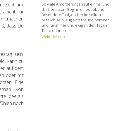
So viele Anforderungen auf einmal und
m Zentrum,
das bereits am Beginn eines Lebens.
s nicht nur
Besondere Taufgeschenke sollten
a mitmachen
nützlich sein, zugleich Freude bereiten
und für immer und ewig an den Tag der
iß, dass Du
Taufe erinnern.
Weiterlesen »
stag sein.
eld, kann zu
der auf dem
en oder mit
otzen. Eine
fernab von
tte Idee als
efühlen noch