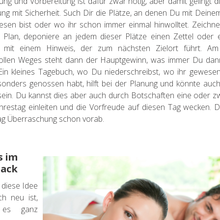
ng und Vorbereitung ist dafür zwar nötig, aber damit gelingt d
g mit Sicherheit. Such Dir die Plätze, an denen Du mit Deine
sen bist oder wo ihr schon immer einmal hinwolltet. Zeichne
 Plan, deponiere an jedem dieser Plätze einen Zettel oder 
mit einem Hinweis, der zum nächsten Zielort führt. A
ollen Weges steht dann der Hauptgewinn, was immer Du da
Ein kleines Tagebuch, wo Du niederschreibst, wo ihr gewesen
sonders genossen habt, hilft bei der Planung und könnte auch 
ein. Du kannst dies aber auch durch Botschaften eine oder 
hrestag einleiten und die Vorfreude auf diesen Tag wecken. Da
tag Überraschung schon vorab.
s im
pack
diese Idee
ich neu ist,
 es ganz