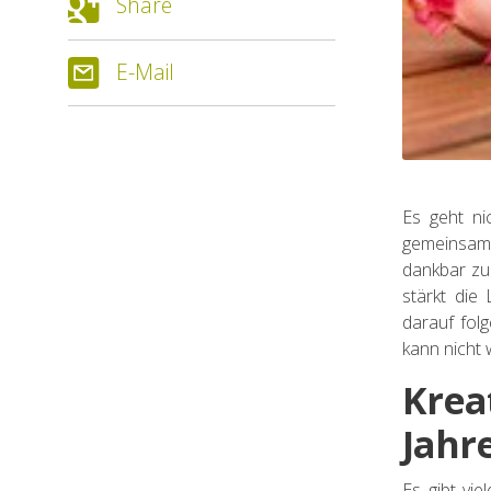
Share
E-Mail
Es geht n
gemeinsam 
dankbar zu
stärkt die
darauf fol
kann nicht
Krea
Jahr
Es gibt vi