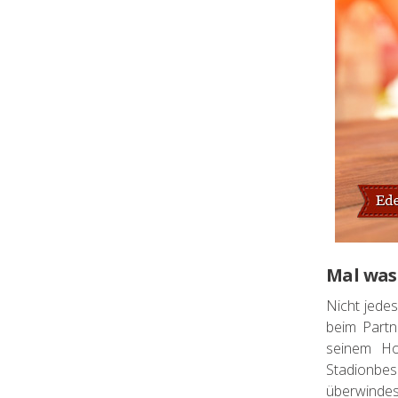
Mal was
Nicht jede
beim Partn
seinem Ho
Stadionbe
überwindest