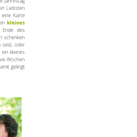
ie Jahrestag
m/r Liebsten
 eine Karte
ein
kleines
m Ende des
nn schenken
 seid, oder
ein kleines
zwei Wochen
mit gelingt