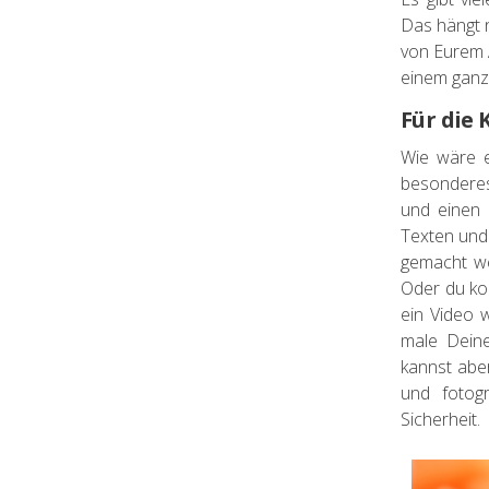
Das hängt n
von Eurem A
einem ganz
Für die 
Wie wäre e
besonderes 
und einen 
Texten und 
gemacht we
Oder du kom
ein Video 
male Deine
kannst abe
und fotogr
Sicherheit.