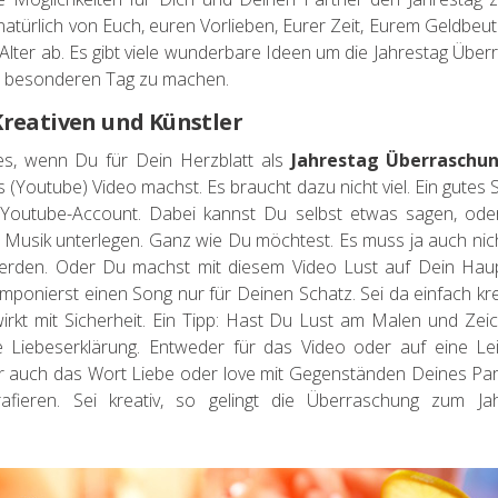
atürlich von Euch, euren Vorlieben, Eurer Zeit, Eurem Geldbeu
lter ab. Es gibt viele wunderbare Ideen um die Jahrestag Übe
 besonderen Tag zu machen.
Kreativen und Künstler
s, wenn Du für Dein Herzblatt als
Jahrestag Überraschu
(Youtube) Video machst. Es braucht dazu nicht viel. Ein gute
Youtube-Account. Dabei kannst Du selbst etwas sagen, oder
Musik unterlegen. Ganz wie Du möchtest. Es muss ja auch nich
rden. Oder Du machst mit diesem Video Lust auf Dein Hau
ponierst einen Song nur für Deinen Schatz. Sei da einfach kr
wirkt mit Sicherheit. Ein Tipp: Hast Du Lust am Malen und Zei
 Liebeserklärung. Entweder für das Video oder auf eine L
r auch das Wort Liebe oder love mit Gegenständen Deines Par
afieren. Sei kreativ, so gelingt die Überraschung zum Ja