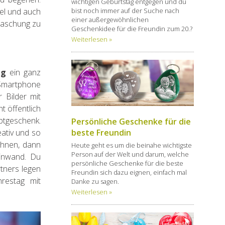
wichtigen Geburtstag entgegen und du
bist noch immer auf der Suche nach
tel und auch
einer außergewöhnlichen
rraschung zu
Geschenkidee für die Freundin zum 20.?
Weiterlesen »
ng
ein ganz
s Smartphone
 Bilder mit
t öffentlich
ptgeschenk.
Persönliche Geschenke für die
beste Freundin
eativ und so
chnen, dann
Heute geht es um die beinahe wichtigste
Person auf der Welt und darum, welche
einwand. Du
persönliche Geschenke für die beste
tners legen
Freundin sich dazu eignen, einfach mal
hrestag mit
Danke zu sagen.
Weiterlesen »