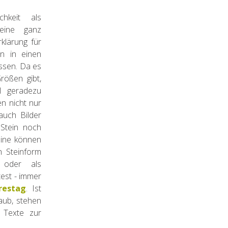
hkeit als
eine ganz
klärung für
n in einen
assen. Da es
rößen gibt,
l geradezu
en nicht nur
auch Bilder
 Stein noch
eine können
n Steinform
 oder als
est - immer
restag
. Ist
laub, stehen
 Texte zur