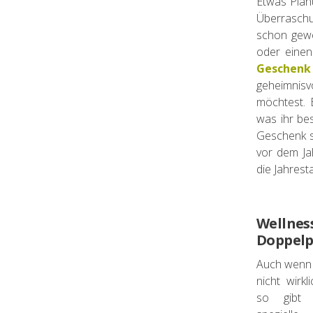
Etwas Planu
Überraschun
schon gewe
oder einen
Geschenk
geheimnisv
möchtest. 
was ihr be
Geschenk s
vor dem Ja
die Jahres
Wellnes
Doppel
Auch wenn 
nicht wirkl
so gibt