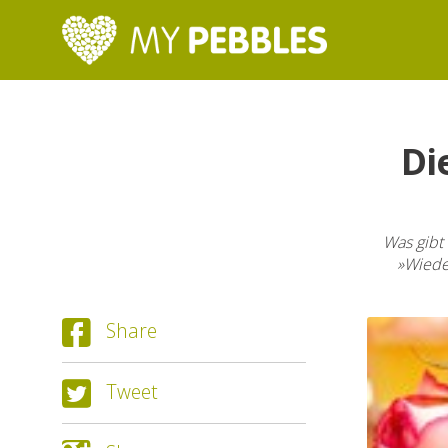
Di
Was gibt 
»Wieder
Share
Tweet