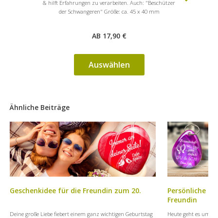
& hilft Erfahrungen zu verarbeiten. Auch: "Beschützer
kommen un
der Schwangeren" Größe: ca. 45 x 40 mm
Hallo Mut
AB 17,90 €
Auswählen
Ähnliche Beiträge
Geschenkidee für die Freundin zum 20.
Persönliche Ge
Freundin
Deine große Liebe fiebert einem ganz wichtigen Geburtstag
Heute geht es um die