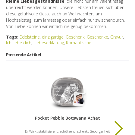
kleine Liebesgeständnisse
, die nicht nur am Valentinstag
überreicht werden können. Unsere Liebsten freuen sich über
diese gefühlvolle Geste auch an Weihnachten, am
Hochzeitstag, zum Jahrestag oder einfach nur zwischendurch.
Von Liebe können wir einfach nie genug bekommen.
Tags:
Edelsteine
,
einzigartige
,
Geschenk
,
Geschenke
,
Gravur
,
Ich liebe dich
,
Liebeserklärung
,
Romantische
Passende Artikel
Pocket Pebble Botswana Achat
Er Wirkt stabilisierend, schützend, schenkt Geborgenheit
Sag „Ja“ zum