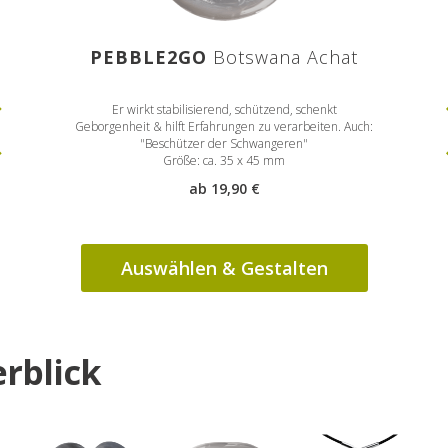
 Purple
PEBBLE2GO
Botswana Achat
P
us Organismus
Er wirkt stabilisierend, schützend, schenkt
Sag „Ja“ zum 
armonie sorgt
Geborgenheit & hilft Erfahrungen zu verarbeiten. Auch:
kommen und
ch.
"Beschützer der Schwangeren"
Größe: ca. 35 x 45 mm
ab 19,90 €
Auswählen & Gestalten
rblick