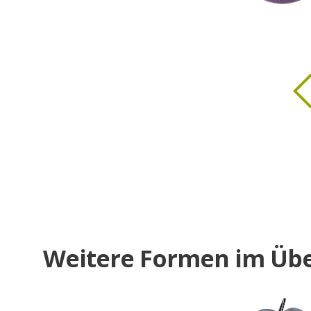
PEBBLE2GO
Achat Deep
Dieser Edelstein soll alles Belastende a
und Geist verbannen. Mit Energie und H
er für den notwendigen Ausglei
Größe: ca. 35 x 45 mm
ab 19,90 €
Weitere Formen im Übe