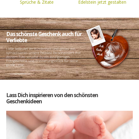
Sprüche & Zitate
Edelstein jetzt gestalten
Das schönste Geschenk auch für
Verliebte
Liebe bedeutet Verbundenheit und genau das
symbolisieren unsere Pebbles! Personalisiert mit
deinem Foto schaffst du ein einzigartiges
Fotogeschenk und Erinnerungsstück für deine
große Liebe.
Lass Dich inspirieren von den schönsten
Geschenkideen