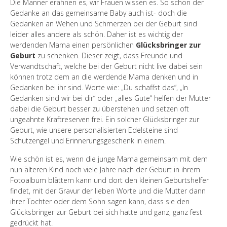
Die Männer erahnen es, wir Frauen wissen es. So schön der
Gedanke an das gemeinsame Baby auch ist- doch die
Gedanken an Wehen und Schmerzen bei der Geburt sind
leider alles andere als schön. Daher ist es wichtig der
werdenden Mama einen persönlichen
Glücksbringer zur
Geburt
zu schenken. Dieser zeigt, dass Freunde und
Verwandtschaft, welche bei der Geburt nicht live dabei sein
können trotz dem an die werdende Mama denken und in
Gedanken bei ihr sind. Worte wie: „Du schaffst das“, „In
Gedanken sind wir bei dir“ oder „alles Gute“ helfen der Mutter
dabei die Geburt besser zu überstehen und setzen oft
ungeahnte Kraftreserven frei. Ein solcher Glücksbringer zur
Geburt, wie unsere personalisierten Edelsteine sind
Schutzengel und Erinnerungsgeschenk in einem.
Wie schön ist es, wenn die junge Mama gemeinsam mit dem
nun älteren Kind noch viele Jahre nach der Geburt in ihrem
Fotoalbum blättern kann und dort den kleinen Geburtshelfer
findet, mit der Gravur der lieben Worte und die Mutter dann
ihrer Tochter oder dem Sohn sagen kann, dass sie den
Glücksbringer zur Geburt bei sich hatte und ganz, ganz fest
gedrückt hat.