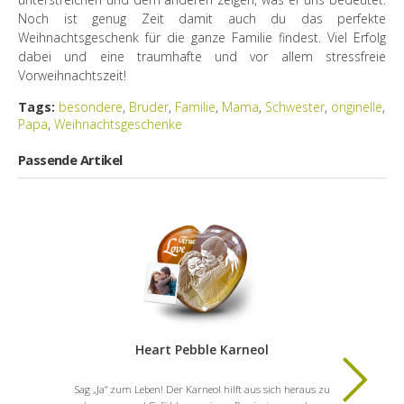
Noch ist genug Zeit damit auch du das perfekte
Weihnachtsgeschenk für die ganze Familie findest. Viel Erfolg
dabei und eine traumhafte und vor allem stressfreie
Vorweihnachtszeit!
Tags:
besondere
,
Bruder
,
Familie
,
Mama
,
Schwester
,
originelle
,
Papa
,
Weihnachtsgeschenke
Passende Artikel
Heart Pebble Karneol
Sag „Ja“ zum Leben! Der Karneol hilft aus sich heraus zu
Macht He