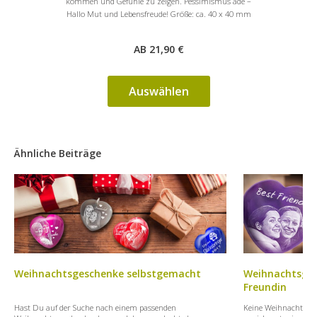
kommen und Gefühle zu zeigen. Pessimismus ade –
vergessen.
Hallo Mut und Lebensfreude! Größe: ca. 40 x 40 mm
Prü
AB 21,90 €
Auswählen
Ähnliche Beiträge
Weihnachtsgeschenke selbstgemacht
Weihnachtsgesc
Freundin
Hast Du auf der Suche nach einem passenden
Keine Weihnachtsges