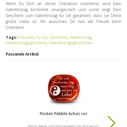
Wenn Du Dich an dieser Checkliste orientierst, wird Dein
Valentinstag bestimmt unvergesslich und somit zeigt Dein
Geschenk zum Valentinstag für Sie garantiert, dass sie Deine
große Liebe ist. Wir wünschen Dir nun viel Freude beim
Schenken!
Tags:
Freundin
,
für Sie
,
Geschenk
,
Valentinstag
,
Valentinstagsgeschenk
,
Valentinstagsgeschenke
Passende Artikel
Pocket Pebble Achat rot
Macht Hektik und Gefühllosigkeit um dich herum
Macht He