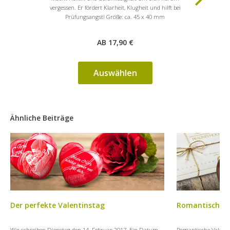
vergessen. Er fördert Klarheit, Klugheit und hilft bei
vergessen.
Prüfungsangst! Größe: ca. 45 x 40 mm
Prü
AB 17,90 €
Auswählen
Ähnliche Beiträge
Der perfekte Valentinstag
Romantische V
Wir schreiben Dienstag den 14. Februar 2017. Ein Datum,
Romantische Valenti