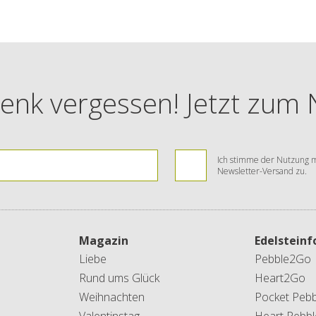
enk vergessen! Jetzt zum
Ich stimme der Nutzung m
Newsletter-Versand zu.
Magazin
Edelstein
Liebe
Pebble2Go
Rund ums Glück
Heart2Go
Weihnachten
Pocket Pebb
Valentinstag
Heart Pebbl