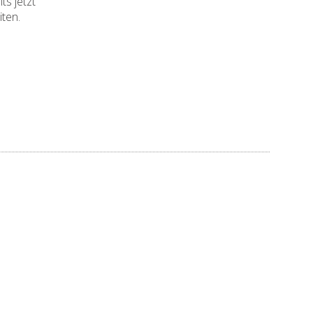
ts jetzt
ten.