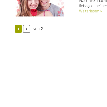
Nach Weihnachten
fleissig dabei p
Weiterlesen »
von
2
1