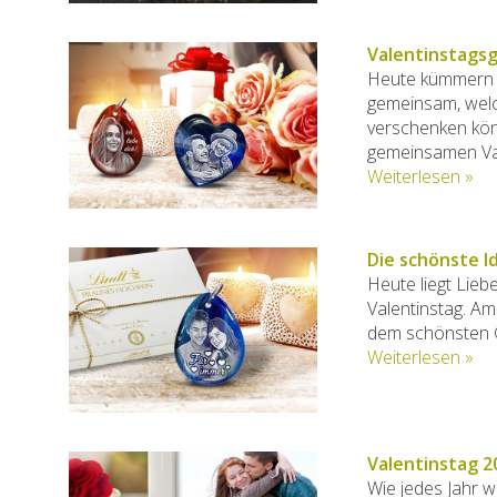
Valentinstags
Heute kümmern w
gemeinsam, welc
verschenken könne
gemeinsamen Val
Weiterlesen »
Die schönste I
Heute liegt Lieb
Valentinstag. Am
dem schönsten G
Weiterlesen »
Valentinstag 2
Wie jedes Jahr w