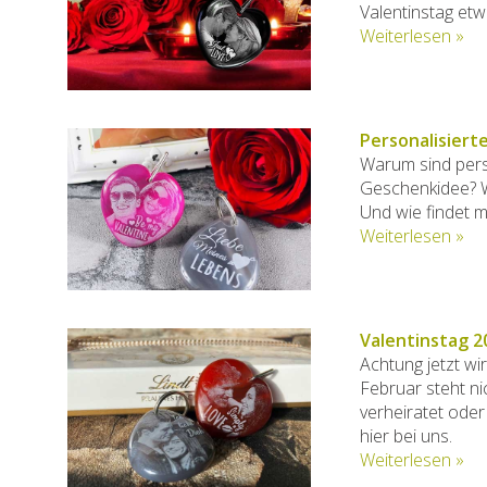
Valentinstag et
Weiterlesen »
Personalisiert
Warum sind perso
Geschenkidee? W
Und wie findet 
Weiterlesen »
Valentinstag 2
Achtung jetzt wi
Februar steht ni
verheiratet oder
hier bei uns.
Weiterlesen »