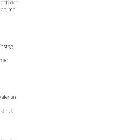
nach den
en, mit
tinstag
mmer
alentin
t hat.