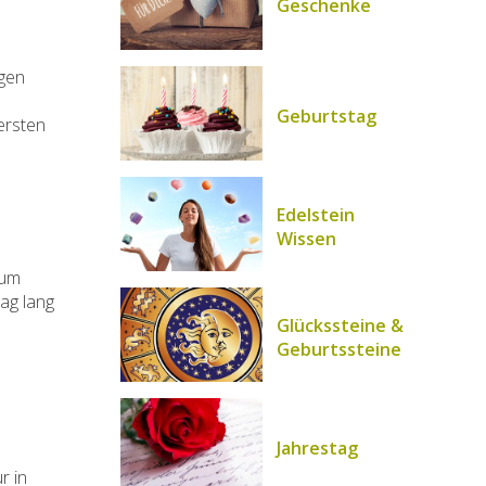
Geschenke
egen
Geburtstag
 ersten
Edelstein
Wissen
zum
ag lang
Glückssteine &
Geburtssteine
Jahrestag
r in