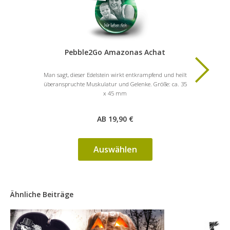
Pebble2Go Amazonas Achat
H
Man sagt, dieser Edelstein wirkt entkrampfend und heilt
Er wirkt sta
überanspruchte Muskulatur und Gelenke. Größe: ca. 35
& hilft Er
x 45 mm
der 
AB 19,90 €
Auswählen
Ähnliche Beiträge