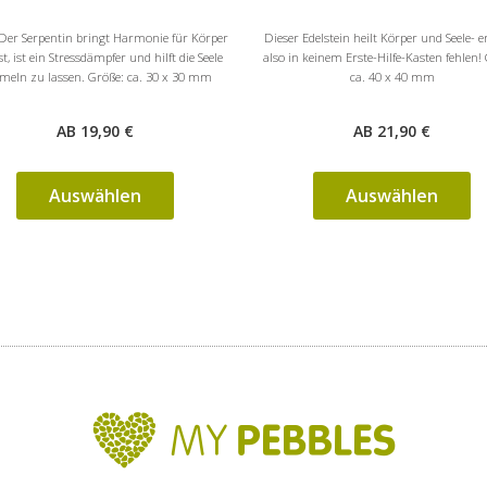
 Der Serpentin bringt Harmonie für Körper
Dieser Edelstein heilt Körper und Seele- er
t, ist ein Stressdämpfer und hilft die Seele
also in keinem Erste-Hilfe-Kasten fehlen!
meln zu lassen. Größe: ca. 30 x 30 mm
ca. 40 x 40 mm
AB 19,90 €
AB 21,90 €
Auswählen
Auswählen