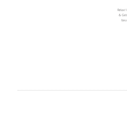
Relax!
& Geis
bau