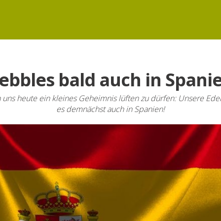
ebbles bald auch in Spani
 uns heute ein kleines Geheimnis lüften zu dürfen: Unsere Edel
es demnächst auch in Spanien!