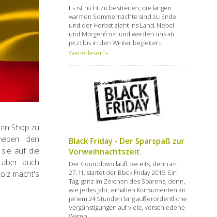
Es ist nicht zu bestreiten, die langen
warmen Sommernächte sind zu Ende
und der Herbst zieht ins Land. Nebel
und Morgenfrost und werden uns ab
jetzt bis in den Winter begleiten.
Weiterlesen »
 den Shop zu
 neben den
Black Friday - Der Sparspaß zur
sie auf die
Vorweihnachtszeit
 aber auch
Der Countdown läuft bereits, denn am
27.11. startet der Black Friday 2015. Ein
tolz macht's
Tag, ganz im Zeichen des Sparens, denn,
wie jedes Jahr, erhalten Konsumenten an
jenem 24 Stunden lang außerordentliche
Vergünstigungen auf viele, verschiedene
Waren.