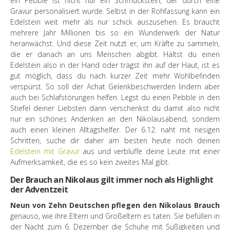
ein Pebble ist nicht nur ein Schmuckstein, der durch eine
Gravur personalisiert wurde. Selbst in der Rohfassung kann ein
Edelstein weit mehr als nur schick auszusehen. Es braucht
mehrere Jahr Millionen bis so ein Wunderwerk der Natur
heranwächst. Und diese Zeit nutzt er, um Kräfte zu sammeln,
die er danach an uns Menschen abgibt. Hältst du einen
Edelstein also in der Hand oder trägst ihn auf der Haut, ist es
gut möglich, dass du nach kurzer Zeit mehr Wohlbefinden
verspürst. So soll der Achat Gelenkbeschwerden lindern aber
auch bei Schlafstörungen helfen. Legst du einen Pebble in den
Stiefel deiner Liebsten dann verschenkst du damit also nicht
nur ein schönes Andenken an den Nikolausabend, sondern
auch einen kleinen Alltagshelfer. Der 6.12. naht mit riesigen
Schritten, suche dir daher am besten heute noch deinen
Edelstein mit Gravur
aus und verblüffe deine Leute mit einer
Aufmerksamkeit, die es so kein zweites Mal gibt.
Der Brauch an Nikolaus gilt immer noch als Highlight
der Adventzeit
Neun von Zehn Deutschen pflegen den Nikolaus Brauch
genauso, wie ihre Eltern und Großeltern es taten. Sie befüllen in
der Nacht zum 6. Dezember die Schuhe mit Süßigkeiten und