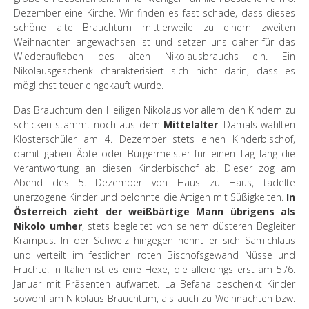
Dezember eine Kirche. Wir finden es fast schade, dass dieses
schöne alte Brauchtum mittlerweile zu einem zweiten
Weihnachten angewachsen ist und setzen uns daher für das
Wiederaufleben des alten Nikolausbrauchs ein. Ein
Nikolausgeschenk charakterisiert sich nicht darin, dass es
möglichst teuer eingekauft wurde.
Das Brauchtum den Heiligen Nikolaus vor allem den Kindern zu
schicken stammt noch aus dem
Mittelalter
. Damals wählten
Klosterschüler am 4. Dezember stets einen Kinderbischof,
damit gaben Äbte oder Bürgermeister für einen Tag lang die
Verantwortung an diesen Kinderbischof ab. Dieser zog am
Abend des 5. Dezember von Haus zu Haus, tadelte
unerzogene Kinder und belohnte die Artigen mit Süßigkeiten.
In
Österreich zieht der weißbärtige Mann übrigens als
Nikolo umher
, stets begleitet von seinem düsteren Begleiter
Krampus. In der Schweiz hingegen nennt er sich Samichlaus
und verteilt im festlichen roten Bischofsgewand Nüsse und
Früchte. In Italien ist es eine Hexe, die allerdings erst am 5./6.
Januar mit Präsenten aufwartet. La Befana beschenkt Kinder
sowohl am Nikolaus Brauchtum, als auch zu Weihnachten bzw.