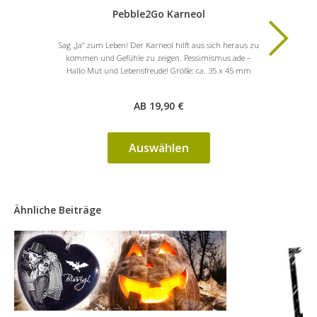
Pebble2Go Karneol
Sag „Ja“ zum Leben! Der Karneol hilft aus sich heraus zu
Der Edels
kommen und Gefühle zu zeigen. Pessimismus ade –
Hektik und 
Hallo Mut und Lebensfreude! Größe: ca. 35 x 45 mm
fördert Kla
AB 19,90 €
Auswählen
Ähnliche Beiträge