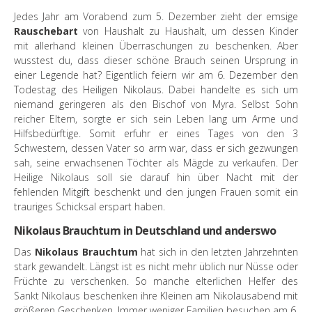
Jedes Jahr am Vorabend zum 5. Dezember zieht der emsige
Rauschebart
von Haushalt zu Haushalt, um dessen Kinder
mit allerhand kleinen Überraschungen zu beschenken. Aber
wusstest du, dass dieser schöne Brauch seinen Ursprung in
einer Legende hat? Eigentlich feiern wir am 6. Dezember den
Todestag des Heiligen Nikolaus. Dabei handelte es sich um
niemand geringeren als den Bischof von Myra. Selbst Sohn
reicher Eltern, sorgte er sich sein Leben lang um Arme und
Hilfsbedürftige. Somit erfuhr er eines Tages von den 3
Schwestern, dessen Vater so arm war, dass er sich gezwungen
sah, seine erwachsenen Töchter als Mägde zu verkaufen. Der
Heilige Nikolaus soll sie darauf hin über Nacht mit der
fehlenden Mitgift beschenkt und den jungen Frauen somit ein
trauriges Schicksal erspart haben.
Nikolaus Brauchtum in Deutschland und anderswo
Das
Nikolaus Brauchtum
hat sich in den letzten Jahrzehnten
stark gewandelt. Längst ist es nicht mehr üblich nur Nüsse oder
Früchte zu verschenken. So manche elterlichen Helfer des
Sankt Nikolaus beschenken ihre Kleinen am Nikolausabend mit
größeren Geschenken. Immer weniger Familien besuchen am 6.