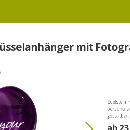
lüsselanhänger mit Fotogr
Edelstein 
personalis
gestaltbar
ab 23