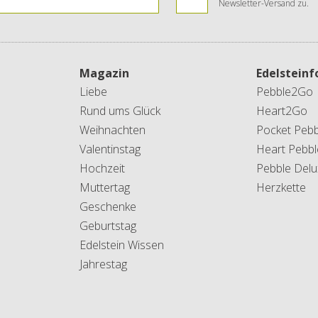
Newsletter-Versand zu.
Magazin
Edelstein
Liebe
Pebble2Go
Rund ums Glück
Heart2Go
Weihnachten
Pocket Pebb
Valentinstag
Heart Pebbl
Hochzeit
Pebble Delu
Muttertag
Herzkette
Geschenke
Geburtstag
Edelstein Wissen
Jahrestag