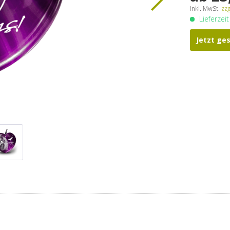
inkl. MwSt.
zz
Lieferzei
Jetzt ge