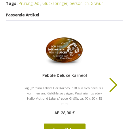
Tags:
Prüfung
,
Abi
,
Glücksbringer
,
persönlich
,
Gravur
Passende Artikel
Pebble Deluxe Karneol
Sag „Ja“ zum Leben! Der Karneol hilft aus sich heraus zu
Relax! De
kommen und Gefühle zu zeigen. Pessimismus ade –
Geist, ist 
Hallo Mut und Lebensfreude! Größe: ca. 70 x 50 x 15
mm
AB 28,90 €