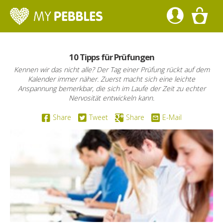
10 Tipps für Prüfungen
Kennen wir das nicht alle? Der Tag einer Prüfung rückt auf dem
Kalender immer näher. Zuerst macht sich eine leichte
Anspannung bemerkbar, die sich im Laufe der Zeit zu echter
Nervosität entwickeln kann.
Share
Tweet
Share
E-Mail