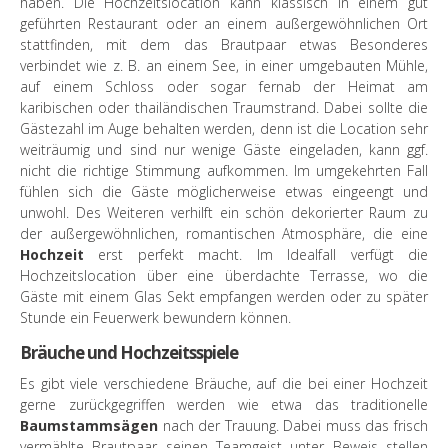
haben. Die Hochzeitslocation kann klassisch in einem gut
geführten Restaurant oder an einem außergewöhnlichen Ort
stattfinden, mit dem das Brautpaar etwas Besonderes
verbindet wie z. B. an einem See, in einer umgebauten Mühle,
auf einem Schloss oder sogar fernab der Heimat am
karibischen oder thailändischen Traumstrand. Dabei sollte die
Gästezahl im Auge behalten werden, denn ist die Location sehr
weiträumig und sind nur wenige Gäste eingeladen, kann ggf.
nicht die richtige Stimmung aufkommen. Im umgekehrten Fall
fühlen sich die Gäste möglicherweise etwas eingeengt und
unwohl. Des Weiteren verhilft ein schön dekorierter Raum zu
der außergewöhnlichen, romantischen Atmosphäre, die eine
Hochzeit
erst perfekt macht. Im Idealfall verfügt die
Hochzeitslocation über eine überdachte Terrasse, wo die
Gäste mit einem Glas Sekt empfangen werden oder zu später
Stunde ein Feuerwerk bewundern können.
Bräuche und Hochzeitsspiele
Es gibt viele verschiedene Bräuche, auf die bei einer Hochzeit
gerne zurückgegriffen werden wie etwa das traditionelle
Baumstammsägen
nach der Trauung. Dabei muss das frisch
vermählte Brautpaar seinen Teamgeist unter Beweis stellen