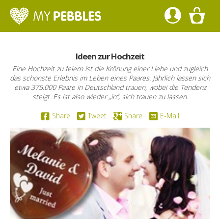
Ideen zur Hochzeit
Eine Hochzeit zu feiern ist die Krönung einer Liebe und zugleich
das schönste Erlebnis im Leben eines Paares. Jährlich lassen sich
etwa 375.000 Paare in Deutschland trauen, wobei die Tendenz
steigt. Es ist also wieder „in“, sich trauen zu lassen.
Share
Tweet
Share
E-Mail