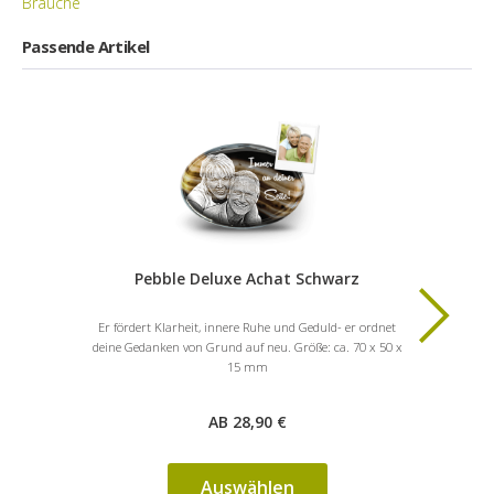
Bräuche
Passende Artikel
Pebble Deluxe Achat Schwarz
He
Er fördert Klarheit, innere Ruhe und Geduld- er ordnet
Dieses Edel
deine Gedanken von Grund auf neu. Größe: ca. 70 x 50 x
Geduld un
15 mm
AB 28,90 €
Auswählen