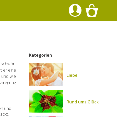
Kategorien
r schwört
t er eine
Liebe
n und wie
Anregung
Rund ums Glück
en und
ackt,