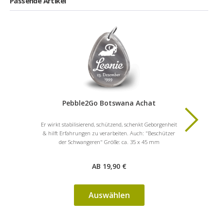
Passende Artikel
Pebble2Go Botswana Achat
Hea
Er wirkt stabilisierend, schützend, schenkt Geborgenheit
Dieser Edel
& hilft Erfahrungen zu verarbeiten. Auch: "Beschützer
keinem Erst
der Schwangeren" Größe: ca. 35 x 45 mm
AB 19,90 €
Auswählen