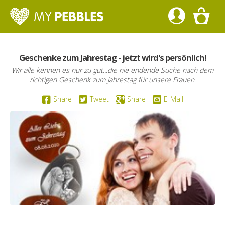
Geschenke zum Jahrestag - jetzt wird's persönlich!
Wir alle kennen es nur zu gut...die nie endende Suche nach dem
richtigen Geschenk zum Jahrestag für unsere Frauen.
Share
Tweet
Share
E-Mail