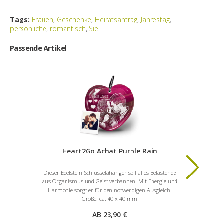
Tags:
Frauen
,
Geschenke
,
Heiratsantrag
,
Jahrestag
,
persönliche
,
romantisch
,
Sie
Passende Artikel
Heart2Go Achat Purple Rain
Dieser Edelstein-Schlüsselahänger soll alles Belastende
Sag „Ja“ zum
aus Organismus und Geist verbannen. Mit Energie und
kommen un
Harmonie sorgt er für den notwendigen Ausgleich.
Hallo Mut
Größe: ca. 40 x 40 mm
AB 23,90 €