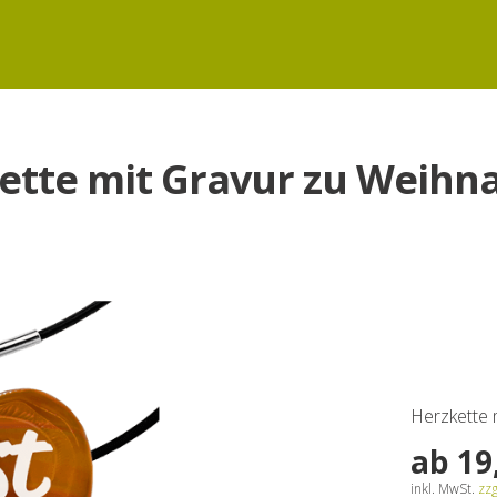
ette mit Gravur zu Weihn
Herzkette m
ab 19
inkl. MwSt.
zz