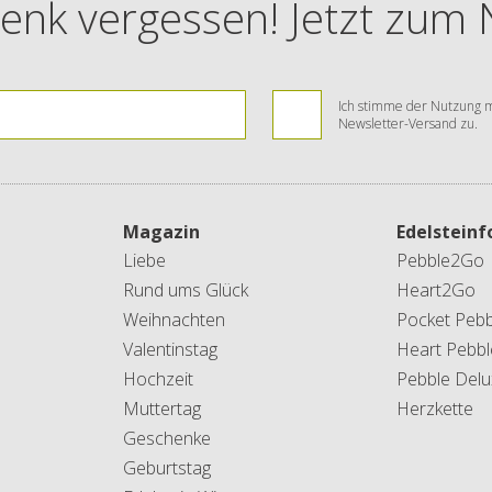
enk vergessen! Jetzt zum
Ich stimme der Nutzung m
Newsletter-Versand zu.
Magazin
Edelstein
Liebe
Pebble2Go
Rund ums Glück
Heart2Go
Weihnachten
Pocket Pebb
Valentinstag
Heart Pebbl
Hochzeit
Pebble Delu
Muttertag
Herzkette
Geschenke
Geburtstag