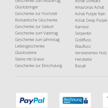
Geschenke zum Muttertag
Achat Schwarz
Glücksbringer
Amazonas Achat
Geschenke zur Hochzeit
Achat Purple Rain
Romantische Geschenke
Achat Deep Purple
Geschenke zur Geburt
Karneol
Geschenke zum Vatertag
Serpentin
Geschenke zum Jahrestag
Goldfluss
Liebesgeschenke
Blaufluss
Glückssteine
Versteinertes Holz
Steine mit Gravur
Herzkette
Geschenke zur Einschulung
Basalt