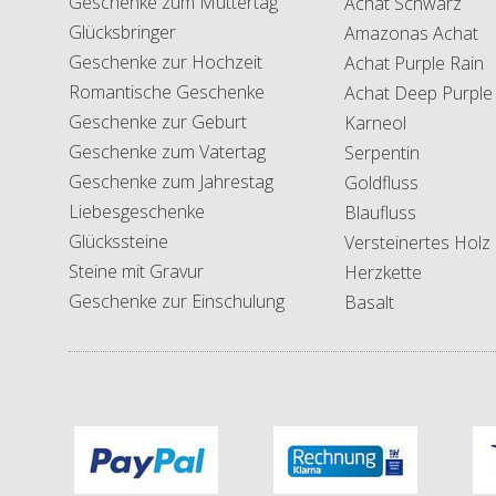
Geschenke zum Muttertag
Achat Schwarz
Glücksbringer
Amazonas Achat
Geschenke zur Hochzeit
Achat Purple Rain
Romantische Geschenke
Achat Deep Purple
Geschenke zur Geburt
Karneol
Geschenke zum Vatertag
Serpentin
Geschenke zum Jahrestag
Goldfluss
Liebesgeschenke
Blaufluss
Glückssteine
Versteinertes Holz
Steine mit Gravur
Herzkette
Geschenke zur Einschulung
Basalt